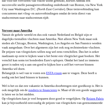
dat voor het vervoeren van vracht wordt gebruikt, hoewel Amtrak een
succesvolle snelle passagiersverbinding onderhoudt van Boston, via New York
City naar Washington D.C. (
North East Corridor
). Deze treinverbinding kan
concurreren met vlieg- en autoverbindingen omdat de trein direct van
stadscentrum naar stadscentrum rijdt.
Vervoer naar Amerika
Vanuit de gehele wereld en dus ook vanuit Nederland en België zijn er
dagelijks tientallen vluchten naar Amerika. Niet alleen New York maar ook
steden als Chicago, Boston, Washington, Los Angeles en San Fransico worden
vaak aangedaan. Over het algemeen zijn het ook nog rechtstreekste vluchten.
De prijzen van vliegtickets willen nog wel eens verschillen. Dus het is zeker
raadzaam op eerst te kijken waar u het beste een vliegticket gaat boeken. Het
verschil kan soms tot honderden Euro's oplopen. Omdat het land zo immens
groot is raden wij u aan om goed te kijken hoe u zelf het vervoer binnen
Amerika wil doen.
Belangrijk is wel van te voren een
ESTA visum
aan te vragen. Deze heeft u
nodig om het land binnen te kunnen.
Wel is het zo dat een vakantie in Amerika doorbrengen niet goedkoop is. Het is
ook mogelijk om de
rondreis te financieren
is. Maar of dit een goede suggestie
is laten we in het midden.
Op vliegtickets kan je veel besparen door goed te vergelijken. Op
Reizen Paleis
kan je bijvoorbeeld eenvoudig de prijzen van vliegtickets van gerenommeerde