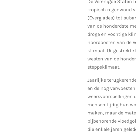
De Verenigde Staten h
tropisch regenwoud v
(Everglades) tot suba
van de honderdste me
droge en vochtige kli
noordoosten van de Ve
klimaat. Uitgestrekte
westen van de honder
steppeklimaat.
Jaarlijks terugkerend
en de nog verwoestend
weersvoorspellingen d
mensen tijdig hun won
maken, maar de materi
bijbehorende vloedgolf
die enkele jaren gele