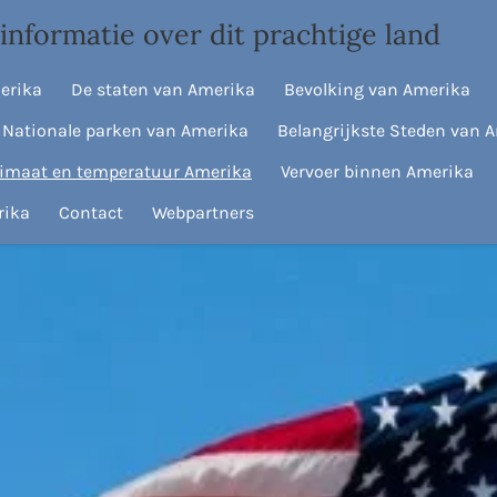
informatie over dit prachtige land
erika
De staten van Amerika
Bevolking van Amerika
Nationale parken van Amerika
Belangrijkste Steden van 
limaat en temperatuur Amerika
Vervoer binnen Amerika
rika
Contact
Webpartners