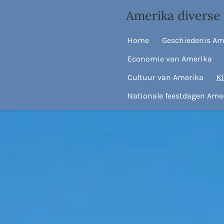
Ga
Amerika diverse 
direct
naar
Home
Geschiedenis Am
de
Economie van Amerika
hoofdinhoud
Cultuur van Amerika
K
Nationale feestdagen Ame