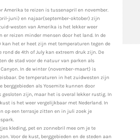
r Amerika te reizen is tussenapril en november.
pril-juni) en najaar(september-oktober) zijn
zuid-westen van Amerika
is het lekker weer
n er reizen minder mensen door het land. In de
 kan het er heet zijn met temperaturen tegen de
e rond de 4th of July kan extreem druk zijn. De
en de stad voor de natuur van parken als
 Canyon. In de winter (november-maart) is
isbaar. De temperaturen in het zuidwesten zijn
lde berggebieden als Yosemite kunnen door
 gesloten zijn, maar het is overal lekker rustig. In
tkust
is het weer vergelijkbaar met Nederland. In
n op een terrasje zitten en in juli zoek je
dspark.
jes kleding, pet en zonnebril mee om je te
on. Voor de kust, berggebieden en de steden aan