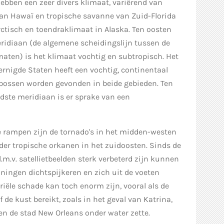
ebben een zeer divers klimaat, variërend van
an Hawaï en tropische savanne van Zuid-Florida
rctisch en toendraklimaat in Alaska. Ten oosten
ridiaan (de algemene scheidingslijn tussen de
maten) is het klimaat vochtig en subtropisch. Het
rnigde Staten heeft een vochtig, continentaal
 bossen worden gevonden in beide gebieden. Ten
dste meridiaan is er sprake van een
e rampen zijn de tornado's in het midden-westen
er tropische orkanen in het zuidoosten. Sinds de
.m.v. satellietbeelden sterk verbeterd zijn kunnen
ingen dichtspijkeren en zich uit de voeten
ële schade kan toch enorm zijn, vooral als de
 de kust bereikt, zoals in het geval van Katrina,
den de stad New Orleans onder water zette.