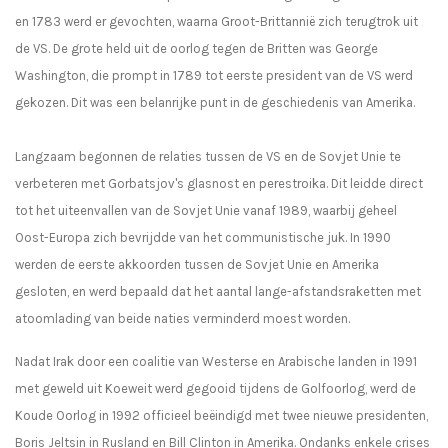
en 1783 werd er gevochten, waarna Groot-Brittannië zich terugtrok uit
de VS. De grote held uit de oorlog tegen de Britten was George
Washington, die prompt in 1789 tot eerste president van de VS werd
gekozen. Dit was een belanrijke punt in de geschiedenis van Amerika.
Langzaam begonnen de relaties tussen de VS en de Sovjet Unie te
verbeteren met Gorbatsjov's glasnost en perestroika. Dit leidde direct
tot het uiteenvallen van de Sovjet Unie vanaf 1989, waarbij geheel
Oost-Europa zich bevrijdde van het communistische juk. In 1990
werden de eerste akkoorden tussen de Sovjet Unie en Amerika
gesloten, en werd bepaald dat het aantal lange-afstandsraketten met
atoomlading van beide naties verminderd moest worden.
Nadat Irak door een coalitie van Westerse en Arabische landen in 1991
met geweld uit Koeweit werd gegooid tijdens de Golfoorlog, werd de
Koude Oorlog in 1992 officieel beëindigd met twee nieuwe presidenten,
Boris Jeltsin in Rusland en Bill Clinton in Amerika. Ondanks enkele crises